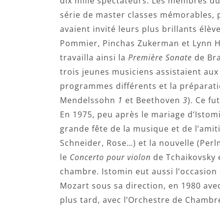
dix mille spectateurs. Les membres d
série de master classes mémorables, p
avaient invité leurs plus brillants élè
Pommier, Pinchas Zukerman et Lynn H
travailla ainsi la
Première Sonate
de Bra
trois jeunes musiciens assistaient aux 
programmes différents et la préparat
Mendelssohn
1
et Beethoven
3
). Ce f
En 1975, peu après le mariage d’Istomi
grande fête de la musique et de l’amiti
Schneider, Rose…) et la nouvelle (Pe
le
Concerto pour violon
de Tchaikovsky e
chambre. Istomin eut aussi l’occasion 
Mozart sous sa direction, en 1980 ave
plus tard, avec l’Orchestre de Chambre