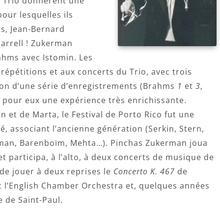
u Trio donnèrent une
our lesquelles ils
ves, Jean-Bernard
arrell ! Zukerman
hms avec Istomin. Les
répétitions et aux concerts du Trio, avec trois
ion d’une série d’enregistrements (Brahms
1
et
3
,
ut pour eux une expérience très enrichissante.
n et de Marta, le Festival de Porto Rico fut une
é, associant l’ancienne génération (Serkin, Stern,
rlman, Barenboïm, Mehta…). Pinchas Zukerman joua
t participa, à l’alto, à deux concerts de musique de
de jouer à deux reprises le
Concerto K. 467
de
c l’English Chamber Orchestra et, quelques années
 de Saint-Paul.