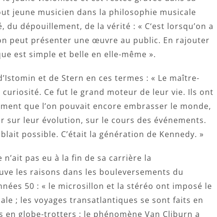
out jeune musicien dans la philosophie musicale
té, du dépouillement, de la vérité : « C‘est lorsqu’on a
’on peut présenter une œuvre au public. En rajouter
que est simple et belle en elle-même ».
d’Istomin et de Stern en ces termes : « Le maître-
curiosité. Ce fut le grand moteur de leur vie. Ils ont
timent que l’on pouvait encore embrasser le monde,
uer sur leur évolution, sur le cours des événements.
lait possible. C’était la génération de Kennedy. »
ait pas eu à la fin de sa carrière la
rouve les raisons dans les bouleversements du
nées 50 : « le microsillon et la stéréo ont imposé le
ale ; les voyages transatlantiques se sont faits en
es en globe-trotters ; le phénomène Van Cliburn a