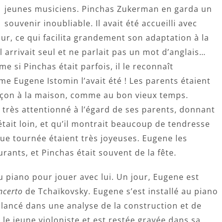
jeunes musiciens. Pinchas Zukerman en garda un
souvenir inoubliable. Il avait été accueilli avec
ur, ce qui facilita grandement son adaptation à la
il arrivait seul et ne parlait pas un mot d’anglais…
e si Pinchas était parfois, il le reconnaît
me Eugene Istomin l’avait été ! Les parents étaient
rçon à la maison, comme au bon vieux temps.
 très attentionné à l’égard de ses parents, donnant
était loin, et qu’il montrait beaucoup de tendresse
que tournée étaient très joyeuses. Eugene les
rants, et Pinchas était souvent de la fête.
 piano pour jouer avec lui. Un jour, Eugene est
ncerto
de Tchaïkovsky. Eugene s’est installé au piano
t lancé dans une analyse de la construction et de
 le jeune violoniste et est restée gravée dans sa