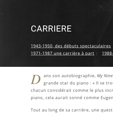
CARRIERE
1943-1950, des débuts spectaculaires
1971-1987 une carrière à part
|
1988-
D
ans son autobiographie,
My Nine
grande star du piano : « Il se t
chacun considérait comme le plus incro
piano, cela aurait sonné comme Eugen
Tout au long de sa carrière, une quest