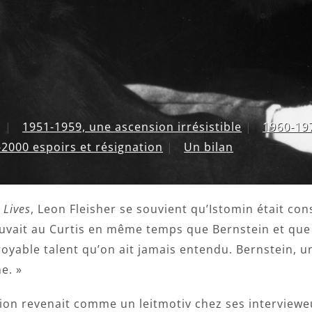
|
1951-1959, une ascension irrésistible
|
1960-197
2000 espoirs et résignation
|
Un bilan
 Lives
, Leon Fleisher se souvient qu’Istomin était co
rouvait au Curtis en même temps que Bernstein et que
yable talent qu’on ait jamais entendu. Bernstein, un j
e. »
ion revenait comme un leitmotiv chez ses intervieweu