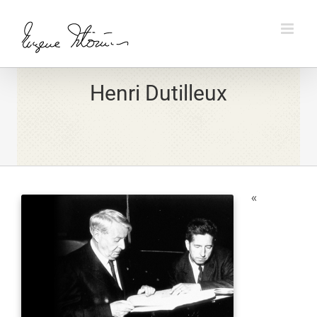
Skip
to
content
Henri Dutilleux
«