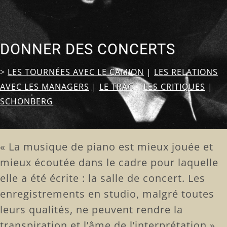
DONNER DES CONCERTS
>
LES TOURNÉES AVEC LE CAMION
|
LES RELATIONS
AVEC LES MANAGERS
|
LE TRAC
|
LES CRITIQUES
|
SCHONBERG
« La musique de piano est mieux jouée et
mieux écoutée dans le cadre pour laquelle
elle a été écrite : la salle de concert. Les
enregistrements en studio, malgré toutes
leurs qualités, ne peuvent rendre la
transpiration et l’âme de l’interprétation ».