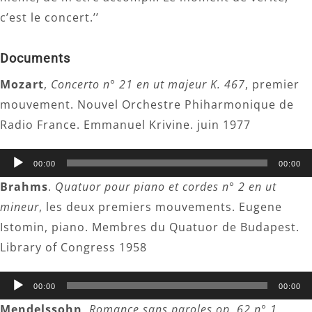
c’est le concert.’’
Documents
Mozart
,
Concerto n° 21 en ut majeur K. 467
, premier
mouvement. Nouvel Orchestre Phiharmonique de
Radio France. Emmanuel Krivine. juin 1977
Lecteur
00:00
00:00
audio
Brahms
.
Quatuor pour piano et cordes n° 2 en ut
mineur
, les deux premiers mouvements. Eugene
Istomin, piano. Membres du Quatuor de Budapest.
Library of Congress 1958
Lecteur
00:00
00:00
audio
Mendelssohn
.
Romance sans paroles op. 62 n° 1.