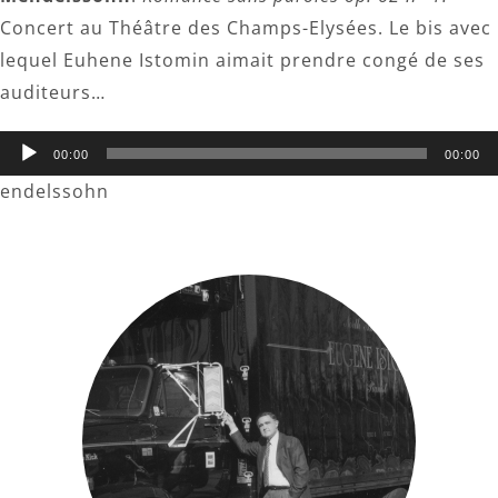
Concert au Théâtre des Champs-Elysées. Le bis avec
lequel Euhene Istomin aimait prendre congé de ses
auditeurs…
Lecteur
00:00
00:00
audio
endelssohn