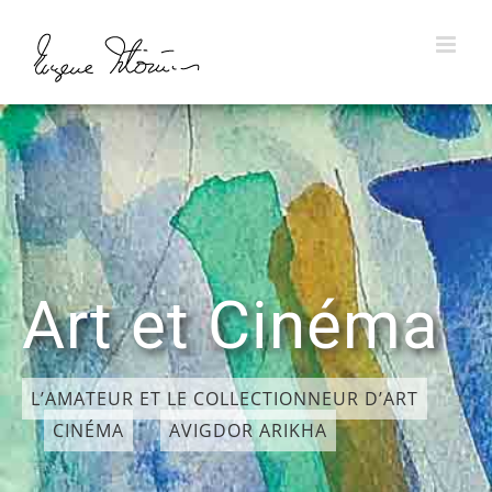
Skip
to
content
Art et Cinéma
L’AMATEUR ET LE COLLECTIONNEUR D’ART
CINÉMA
AVIGDOR ARIKHA