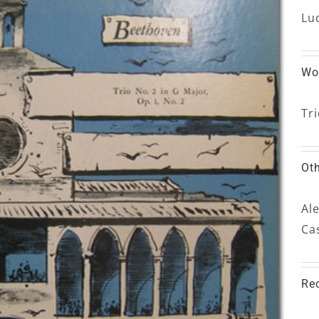
Lu
Wo
Tr
Ot
Al
Cas
Re