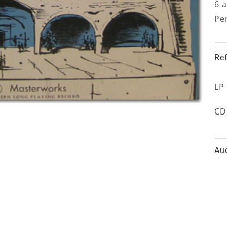
6 
Pe
Re
LP
CD
Au