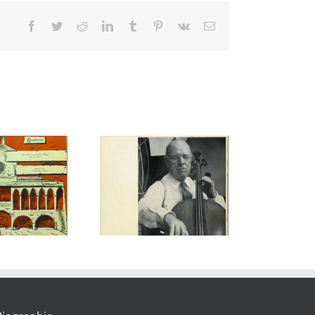
Facebook
Twitter
Reddit
LinkedIn
Tumblr
Pinterest
Vk
Email