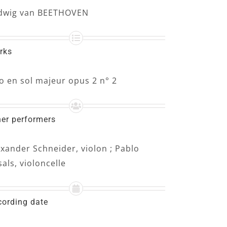
dwig van BEETHOVEN
rks
io en sol majeur opus 2 n° 2
her performers
exander Schneider, violon ; Pablo
als, violoncelle
cording date