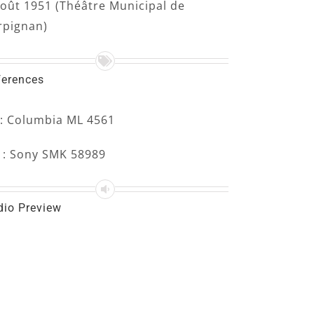
août 1951 (Théâtre Municipal de
rpignan)
ferences
 : Columbia ML 4561
 : Sony SMK 58989
dio Preview