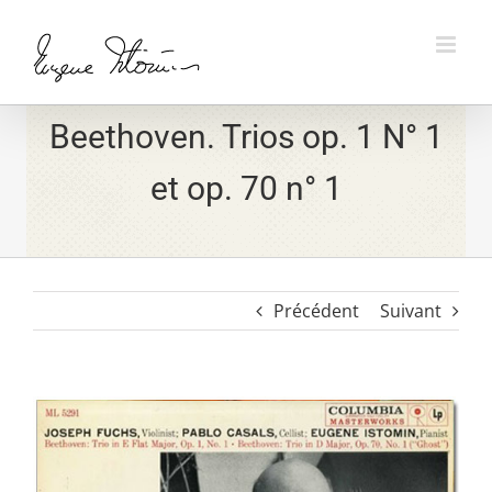
Skip
to
content
Beethoven. Trios op. 1 N° 1
et op. 70 n° 1
Précédent
Suivant
View
Larger
Image