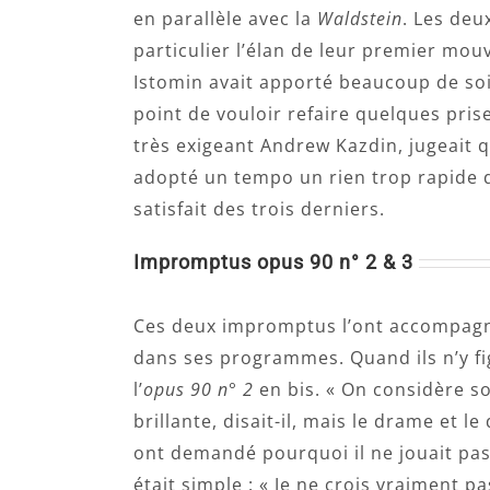
en parallèle avec la
Waldstein
. Les de
particulier l’élan de leur premier mou
Istomin avait apporté beaucoup de soi
point de vouloir refaire quelques pris
très exigeant Andrew Kazdin, jugeait que
adopté un tempo un rien trop rapide 
satisfait des trois derniers.
Impromptus opus 90 n° 2 & 3
Ces deux impromptus l’ont accompagné 
dans ses programmes. Quand ils n’y fig
l’
opus 90 n° 2
en bis. « On considère 
brillante, disait-il, mais le drame et 
ont demandé pourquoi il ne jouait pa
était simple : « Je ne crois vraiment 