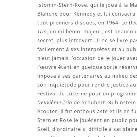
Istomin-Stern-Rose, qui le joua à la M
Blanche pour Kennedy et lui consacra
tout premiers disques, en 1964. Le
De
Trio
, en mi bémol majeur, est beaucou
secret, plus introverti. Il ne se livre p
facilement à ses interprètes et au publ
n’eut jamais l’occasion de le jouer ave
l’œuvre étant en quelque sorte réservé
imposa à ses partenaires au milieu de
son inquiétude pour rendre justice au 
Festival de Lucerne pour un programme
Deuxième Trio
de Schubert. Rubinstein é
écouter. Il fut enthousiaste et ils en 
Stern et Rose le jouèrent en public po
Szell, d’ordinaire si difficile à satisfai