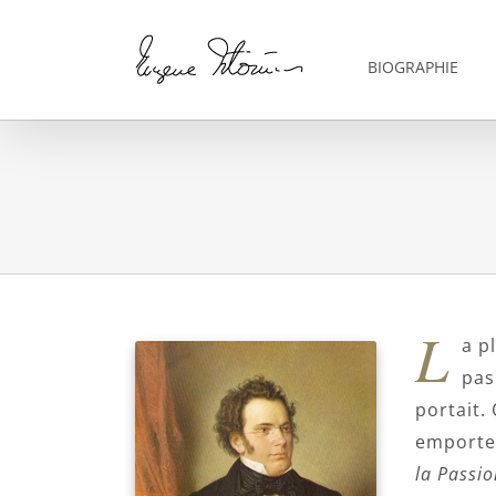
Skip
to
content
BIOGRAPHIE
L
a p
pas
portait.
emporter
la Passio