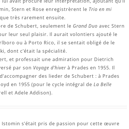
lui avait procuré leur interprétation, ajoutant qu’il
omin, Stern et Rose enregistrèrent le
Trio en mi
 que très rarement ensuite.
re de Schubert, seulement le
Grand Duo
avec Stern
ur leur seul plaisir. Il aurait volontiers ajouté le
lboro ou à Porto Rico, il se sentait obligé de le
i, dont c’était la spécialité.
ert, et professait une admiration pour Dietrich
eversé par son
Voyage d’hiver
à Prades en 1955. Il
t d’accompagner des lieder de Schubert : à Prades
loyd en 1955 (pour le cycle intégral de
La Belle
arell et Adele Addison).
Istomin s’était pris de passion pour cette œuvre