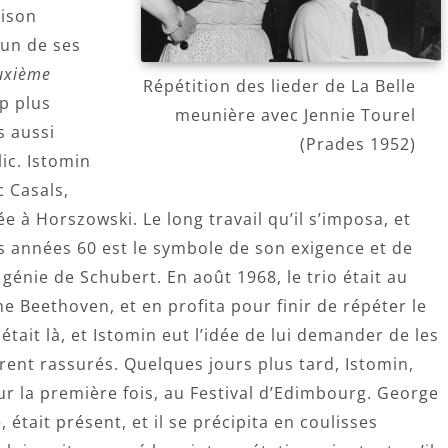
aison
 un de ses
uxième
Répétition des lieder de La Belle
p plus
meunière avec Jennie Tourel
as aussi
(Prades 1952)
ic. Istomin
c Casals,
e à Horszowski. Le long travail qu’il s’imposa, et
s années 60 est le symbole de son exigence et de
génie de Schubert. En août 1968, le trio était au
 Beethoven, et en profita pour finir de répéter le
tait là, et Istomin eut l’idée de lui demander de les
furent rassurés. Quelques jours plus tard, Istomin,
ur la première fois, au Festival d’Edimbourg. George
re, était présent, et il se précipita en coulisses