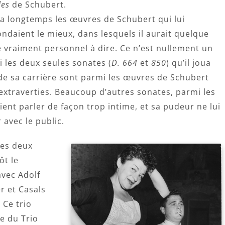
les
de Schubert.
ha longtemps les œuvres de Schubert qui lui
ndaient le mieux, dans lesquels il aurait quelque
 vraiment personnel à dire. Ce n’est nullement un
i les deux seules sonates (
D. 664
et
850
) qu’il joua
de sa carrière sont parmi les œuvres de Schubert
 extraverties. Beaucoup d’autres sonates, parmi les
aient parler de façon trop intime, et sa pudeur ne lui
 avec le public.
es deux
ôt le
avec Adolf
r et Casals
 Ce trio
e du Trio