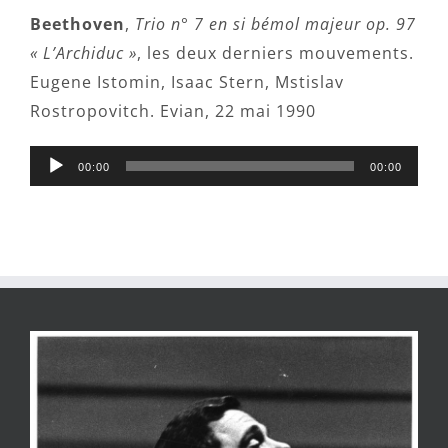
Beethoven
,
Trio n° 7 en si bémol majeur op. 97
« L’Archiduc »
, les deux derniers mouvements.
Eugene Istomin, Isaac Stern, Mstislav
Rostropovitch. Evian, 22 mai 1990
Lecteur
00:00
00:00
audio