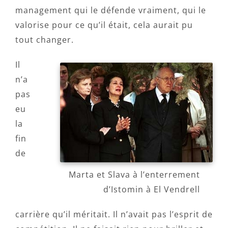
management qui le défende vraiment, qui le
valorise pour ce qu’il était, cela aurait pu
tout changer.
Il
n’a
pas
eu
la
fin
de
Marta et Slava à l’enterrement
d’Istomin à El Vendrell
carrière qu’il méritait. Il n’avait pas l’esprit de