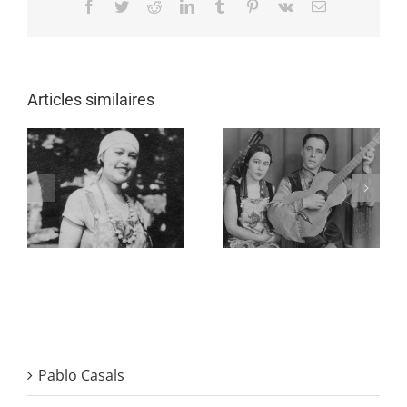
Facebook
Twitter
Reddit
LinkedIn
Tumblr
Pinterest
Vk
Email
Articles similaires
Pablo Casals